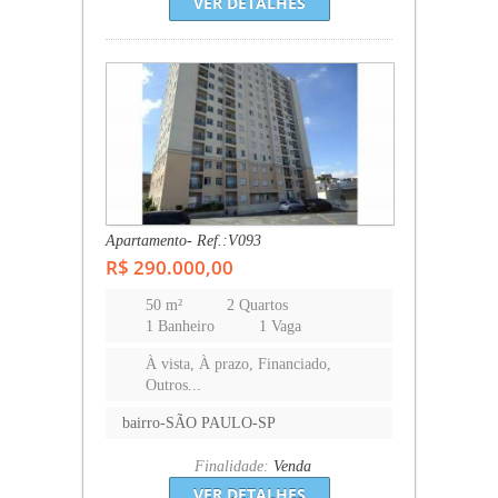
VER DETALHES
Apartamento- Ref.:V093
R$ 290.000,00
50 m²
2 Quartos
1 Banheiro
1 Vaga
À vista, À prazo, Financiado,
Outros...
bairro-SÃO PAULO-SP
Finalidade:
Venda
VER DETALHES