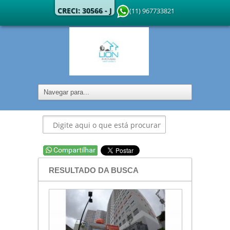
CRECI: 30566 - J
(11) 967733821
RESULTADO DA BUSCA