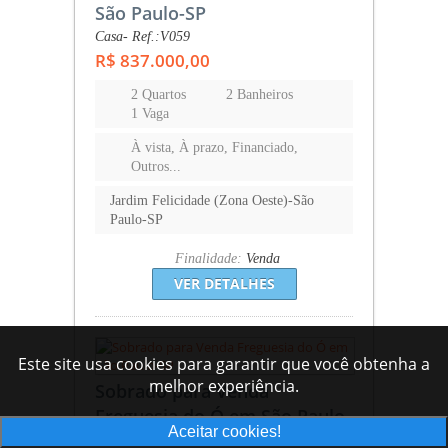
São Paulo-SP
Casa- Ref.:V059
R$ 837.000,00
2 Quartos
2 Banheiros
1 Vaga
À vista, À prazo, Financiado,
Outros...
Jardim Felicidade (Zona Oeste)-São
Paulo-SP
Finalidade:
Venda
VER DETALHES
Este site usa cookies para garantir que você obtenha a
melhor experiência.
Sobrado para Venda
Freguesia do Ó em São Paulo-
Aceitar cookies!
SP