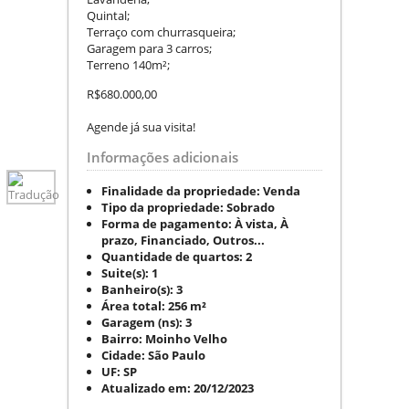
Quintal;
Terraço com churrasqueira;
Garagem para 3 carros;
Terreno 140m²;
R$680.000,00
Agende já sua visita!
Informações adicionais
Finalidade da propriedade:
Venda
Tipo da propriedade:
Sobrado
Forma de pagamento:
À vista, À
prazo, Financiado, Outros...
Quantidade de quartos:
2
Suite(s):
1
Banheiro(s):
3
Área total:
256 m²
Garagem (ns):
3
Bairro:
Moinho Velho
Cidade:
São Paulo
UF:
SP
Atualizado em:
20/12/2023