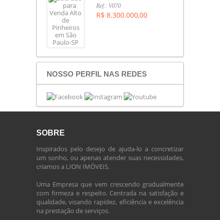
Ref.: V070
R$ 8.300.000,00
NOSSO PERFIL NAS REDES
SOBRE
Inspirados pelo desejo de ajuda-lo a concretizar
um sonho, ou apenas atender suas necessidades,
criamos a LION IMÓVEIS.
Uma Empresa que vem crescendo gradualmente
com firmeza e respeito. Centrada na satisfação e
qualidade, visando rapidez, eficiência e excelência
na prestação de serviços.