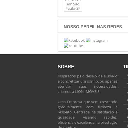
NOSSO PERFIL NAS REDES
SOBRE
T
Inspirados pelo desejo de ajuda-lo
a concretizar um sonho, ou apenas
atender suas necessidades,
criamos a LION IMÓVEIS.
Uma Empresa que vem crescendo
gradualmente com firmeza e
respeito. Centrada na satisfação e
qualidade, visando rapidez,
eficiência e excelência na prestação
de serviços.