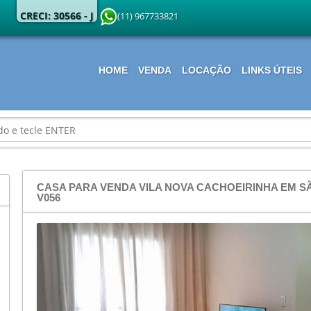
CRECI: 30566 - J
(11) 967733821
HOME
VENDA
LOCAÇÃO
LINKS ÚTEIS
CASA PARA VENDA VILA NOVA CACHOEIRINHA EM SÃO
V056