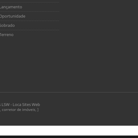
Lançamento
Oportunidade
Sobrado
Terreno
s
LSW - Loca Sites Web
,
corretor de imóveis
, ]