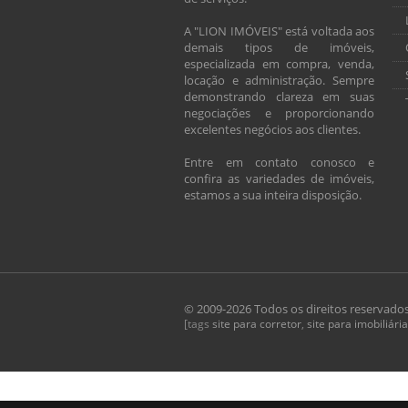
A "LION IMÓVEIS" está voltada aos
demais tipos de imóveis,
especializada em compra, venda,
locação e administração. Sempre
demonstrando clareza em suas
negociações e proporcionando
excelentes negócios aos clientes.
Entre em contato conosco e
confira as variedades de imóveis,
estamos a sua inteira disposição.
© 2009-2026 Todos os direitos reservado
[tags
site para corretor
,
site para imobiliária