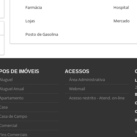
Farmácia
Hospital
Lojas
Mercado
Posto de Gasolina
IPOS DE IMÓVEIS
ACESSOS
Aluguel
Área Administrativa
L
2
Aluguel Anual
Webmail
B
Apartamento
Acesso restrito - Atend. on-line
C
Casa
C
Casa de Campo
Comercial
V
Fins Comerciais