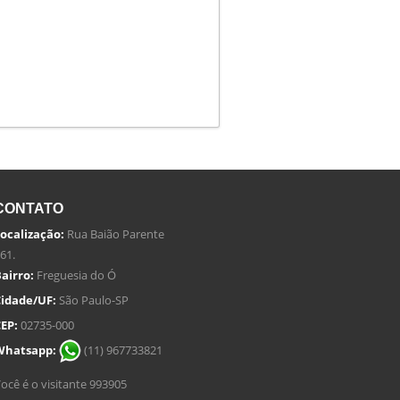
CONTATO
ocalização:
Rua Baião Parente
61.
airro:
Freguesia do Ó
idade/UF:
São Paulo-SP
EP:
02735-000
Whatsapp:
(11) 967733821
ocê é o visitante 993905