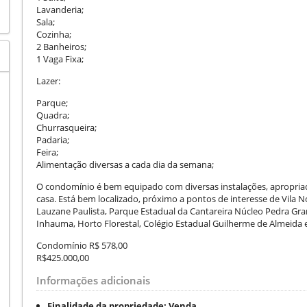
Lavanderia;
Sala;
Cozinha;
2 Banheiros;
1 Vaga Fixa;
Lazer:
Parque;
Quadra;
Churrasqueira;
Padaria;
Feira;
Alimentação diversas a cada dia da semana;
O condomínio é bem equipado com diversas instalações, apropria
casa. Está bem localizado, próximo a pontos de interesse de Vila N
Lauzane Paulista, Parque Estadual da Cantareira Núcleo Pedra Gran
Inhauma, Horto Florestal, Colégio Estadual Guilherme de Almeida 
Condomínio R$ 578,00
R$425.000,00
Informações adicionais
Finalidade da propriedade:
Venda