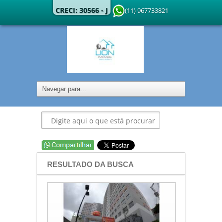
CRECI: 30566 - J
(11) 967733821
RESULTADO DA BUSCA