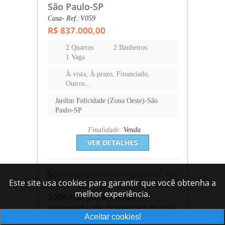
São Paulo-SP
Casa- Ref.:V059
R$ 837.000,00
2 Quartos
2 Banheiros
1 Vaga
À vista, À prazo, Financiado,
Outros...
Jardim Felicidade (Zona Oeste)-São
Paulo-SP
Finalidade:
Venda
VER DETALHES
Este site usa cookies para garantir que você obtenha a
melhor experiência.
Sobrado para Venda
Freguesia do Ó em São Paulo-
Aceitar cookies!
SP