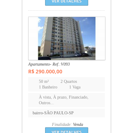
VER DETALHES
Apartamento- Ref.:V093
R$ 290.000,00
50 m²
2 Quartos
1 Banheiro
1 Vaga
À vista, À prazo, Financiado,
Outros...
bairro-SÃO PAULO-SP
Finalidade:
Venda
VER DETALHES