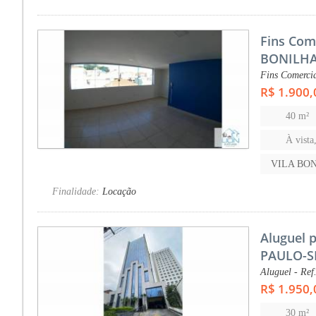
Fins Com
BONILHA
Fins Comercia
R$ 1.900,
40 m²
À vista
VILA BON
Finalidade:
Locação
Aluguel 
PAULO-S
Aluguel - Ref
R$ 1.950,
30 m²