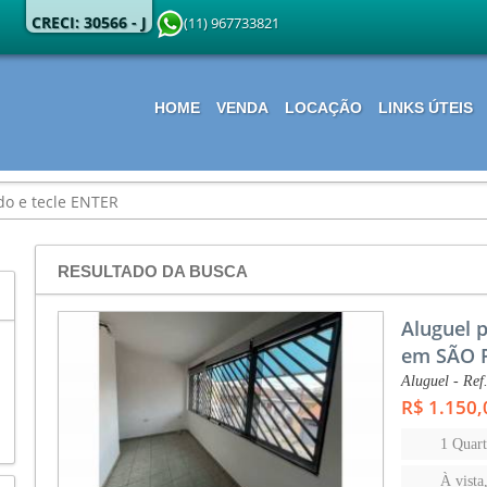
CRECI: 30566 - J
(11) 967733821
HOME
VENDA
LOCAÇÃO
LINKS ÚTEIS
RESULTADO DA BUSCA
Aluguel 
em SÃO 
Aluguel - Ref
R$ 1.150,
1 Quar
À vista