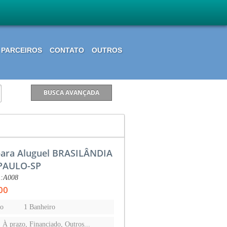
PARCEIROS
CONTATO
OUTROS
para Aluguel BRASILÂNDIA
PAULO-SP
.:A008
00
to
1 Banheiro
, À prazo, Financiado, Outros...