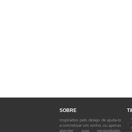
SOBRE
T
Inspirados pelo desejo de ajuda-lo
a concretizar um sonho, ou apenas
atender suas necessidades,