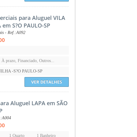
erciais para Aluguel VILA
 em S?O PAULO-SP
is - Ref.:A092
00
, À prazo, Financiado, Outros...
ILHA -S?O PAULO-SP
VER DETALHES
para Aluguel LAPA em SÃO
P
.:A004
00
1 Quarto
1 Banheiro