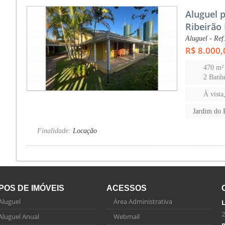
Aluguel 
Ribeirão
Aluguel - Ref
R$ 8.000,
470 m²
2 Banhe
À vista
Jardim do 
Finalidade:
Locação
IPOS DE IMÓVEIS
ACESSOS
Aluguel
Área Administrativa
L
2
Aluguel Anual
Webmail