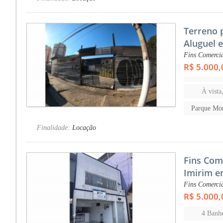
Terreno 
Aluguel 
Fins Comercia
R$ 5.000,
À vista
Parque Mon
Finalidade:
Locação
Fins Com
Imirim e
Fins Comercia
R$ 5.000,
4 Banhe