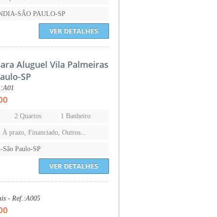
NDIA-SÃO PAULO-SP
VER DETALHES
ara Aluguel Vila Palmeiras
aulo-SP
.:A01
00
2 Quartos
1 Banheiro
, À prazo, Financiado, Outros...
São Paulo-SP
VER DETALHES
is - Ref.:A005
00