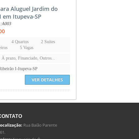
para Aluguel Jardim do
 I em Itupeva-SP
.:A003
00
4 Quartos
2 Suítes
iros
5 Vagas
, À prazo, Financiado, Outros...
Ribeirão I-Itupeva-SP
VER DETALHES
CONTATO
ocalização:
Rua Baião Parente
61.