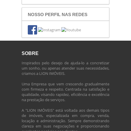
NOSSO PERFIL NAS REDES
SOBRE
Inspirados pelo desejo de ajuda-lo a concretizar
um sonho, ou apenas atender suas necessidades,
criamos a LION IMÓVEIS.
Uma Empresa que vem crescendo gradualmente
com firmeza e respeito. Centrada na satisfação e
qualidade, visando rapidez, eficiência e excelência
na prestação de serviços.
A "LION IMÓVEIS" está voltada aos demais tipos
de imóveis, especializada em compra, venda,
locação e administração. Sempre demonstrando
clareza em suas negociações e proporcionando