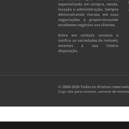
especializada em compra, venda,
locação e administração. Sempre
demonstrando clareza em suas
negociações e proporcionando
excelentes negócios aos clientes.
Entre em contato conosco e
confira as variedades de imóveis,
estamos a sua inteira
disposição.
© 2009-2026 Todos os direitos reservad
[tags
site para corretor
,
corretor de imóvei