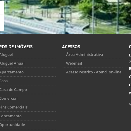
POS DE IMÓVEIS
ACESSOS
Aluguel
Área Administrativa
L
2
Aluguel Anual
Webmail
B
Apartamento
Acesso restrito - Atend. on-line
C
Casa
C
Casa de Campo
Comercial
V
Fins Comerciais
Lançamento
Oportunidade