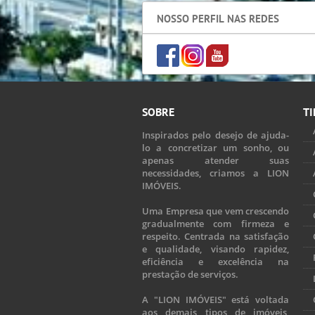
NOSSO PERFIL NAS REDES
SOBRE
TI
Inspirados pelo desejo de ajuda-
lo a concretizar um sonho, ou
apenas atender suas
necessidades, criamos a LION
IMÓVEIS.
Uma Empresa que vem crescendo
gradualmente com firmeza e
respeito. Centrada na satisfação
e qualidade, visando rapidez,
eficiência e excelência na
prestação de serviços.
A "LION IMÓVEIS" está voltada
aos demais tipos de imóveis,