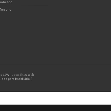
Sobrado
Terreno
os
LSW - Loca Sites Web
s
,
site para imobiliária
, ]