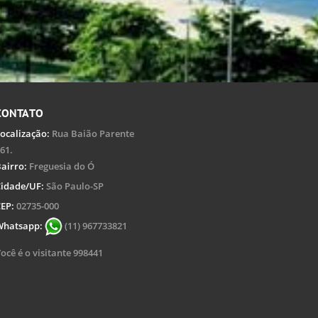
CONTATO
ocalização:
Rua Baião Parente
61.
airro:
Freguesia do Ó
idade/UF:
São Paulo-SP
EP:
02735-000
Whatsapp:
(11) 967733821
ocê é o visitante 998441