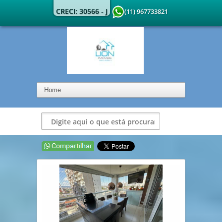
CRECI: 30566 - J
(11) 967733821