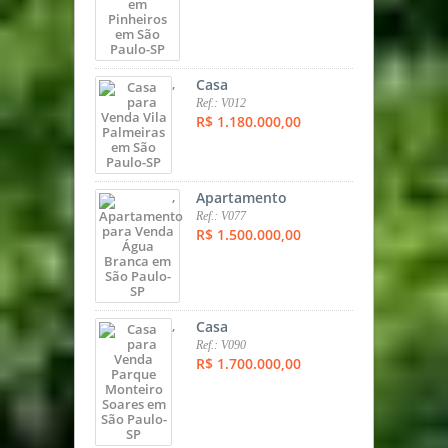
,
Casa
Ref.: V012
R$ 1.180.000,00
,
Apartamento
Ref.: V077
R$ 1.500.000,00
,
Casa
Ref.: V090
R$ 1.700.000,00