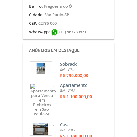
Bairro:
Freguesia do Ó
Cidade:
São Paulo-SP
CEP:
02735-000
WhatsApp
:
(11) 967733821
ANÚNCIOS EM DESTAQUE
,
Sobrado
Ref.: V052
R$ 790.000,00
,
Apartamento
Ref.: V053
R$ 1.100.000,00
,
Casa
Ref.: V012
R$ 1.180.000,00