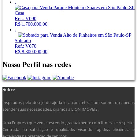
,
Casa
Ref.: V090
R$ 1.700.000,00
,
Sobrado
Ref.: V070
R$ 8.300.000,00
Nosso Perfil nas redes
Sobre
Inspirados pelo desejo de ajuda-lo a concretizar um sonho, ou apenas
atender suas necessidades, criamos a LION IMÓVEIS.
Uma Empresa que vem crescendo gradualmente com firmeza e respeito.
Centrada na satisfação e qualidade, visando rapidez, eficiência e
excelência na prestação de serviços.