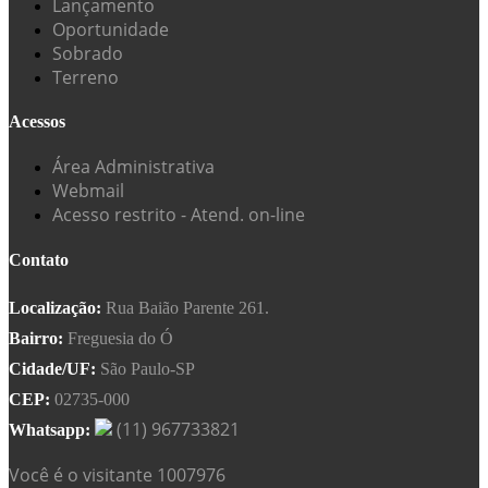
Lançamento
Oportunidade
Sobrado
Terreno
Acessos
Área Administrativa
Webmail
Acesso restrito - Atend. on-line
Contato
Localização:
Rua Baião Parente 261.
Bairro:
Freguesia do Ó
Cidade/UF:
São Paulo-SP
CEP:
02735-000
(11) 967733821
Whatsapp:
Você é o visitante 1007976