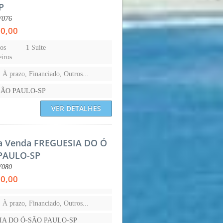
P
V076
00,00
os
1 Suíte
iros
, À prazo, Financiado, Outros...
-SÃO PAULO-SP
VER DETALHES
a Venda FREGUESIA DO Ó
PAULO-SP
V080
00,00
, À prazo, Financiado, Outros...
IA DO Ó-SÃO PAULO-SP