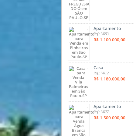
,
Apartamento
Ref.: V053
R$ 1.100.000,00
,
Casa
Ref.: V012
R$ 1.180.000,00
,
Apartamento
Ref.: V077
R$ 1.500.000,00