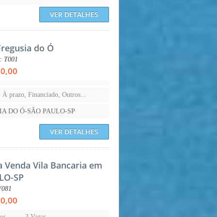
VER DETALHES
Fregusia do Ó
.: T001
00,00
, À prazo, Financiado, Outros...
IA DO Ó-SÃO PAULO-SP
VER DETALHES
a Venda Vila Bancaria em
LO-SP
V081
00,00
os
3 Vagas