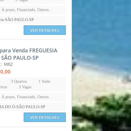
, À prazo, Financiado, Outros...
aria-SÃO PAULO-SP
VER DETALHES
para Venda FREGUESIA
 SÃO PAULO-SP
f.: V052
00,00
3 Quartos
1 Suíte
iros
3 Vagas
, À prazo, Financiado, Outros...
IA DO Ó-SÃO PAULO-SP
VER DETALHES