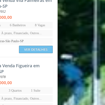
a Venda Vila Palmeiras em
o-SP
V012
000,00
s
6 Banheiros
8 Vagas
, À prazo, Financiado, Outros...
iras-São Paulo-SP
VER DETALHES
a Venda Figueira em
SP
V078
000,00
3 Quartos
1 Suíte
, À prazo, Financiado, Outros...