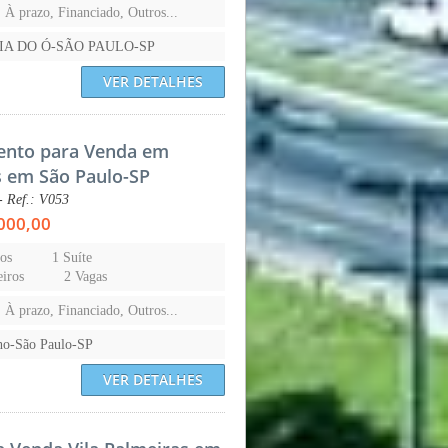
, À prazo, Financiado, Outros...
IA DO Ó-SÃO PAULO-SP
VER DETALHES
ento para Venda em
s em São Paulo-SP
- Ref.: V053
000,00
os
1 Suíte
iros
2 Vagas
, À prazo, Financiado, Outros...
ho-São Paulo-SP
VER DETALHES