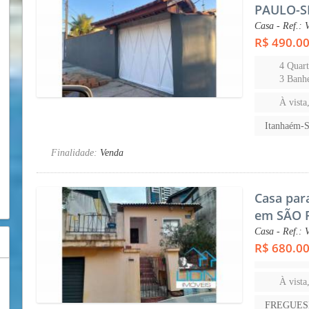
PAULO-S
Casa - Ref.: 
R$ 490.0
4 Quart
3 Banhe
À vista
Itanhaém
Finalidade:
Venda
Casa par
em SÃO 
Casa - Ref.: 
R$ 680.0
À vista
FREGUES