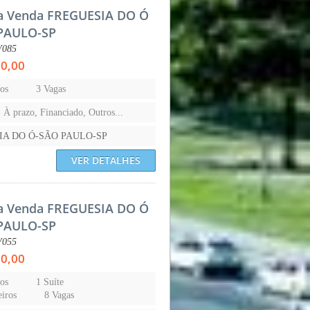
a Venda FREGUESIA DO Ó
PAULO-SP
V085
00,00
os
3 Vagas
, À prazo, Financiado, Outros...
IA DO Ó-SÃO PAULO-SP
VER DETALHES
a Venda FREGUESIA DO Ó
PAULO-SP
V055
00,00
os
1 Suíte
iros
8 Vagas