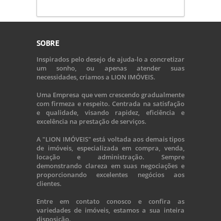
SOBRE
Inspirados pelo desejo de ajuda-lo a concretizar
um sonho, ou apenas atender suas
necessidades, criamos a LION IMÓVEIS.
Uma Empresa que vem crescendo gradualmente
com firmeza e respeito. Centrada na satisfação
e qualidade, visando rapidez, eficiência e
excelência na prestação de serviços.
A "LION IMÓVEIS" está voltada aos demais tipos
de imóveis, especializada em compra, venda,
locação e administração. Sempre
demonstrando clareza em suas negociações e
proporcionando excelentes negócios aos
clientes.
Entre em contato conosco e confira as
variedades de imóveis, estamos a sua inteira
disposição.